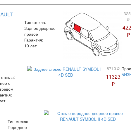
NAULT
325
₽
Тип стекла:
42
Заднее дверное
₽
правое
Гарантия:
10 лет
8710 ₽
Прои
БИЗ
11323
 стекла:
₽
нее с
гревом
антия:
лет
Тип стекла:
Переднее