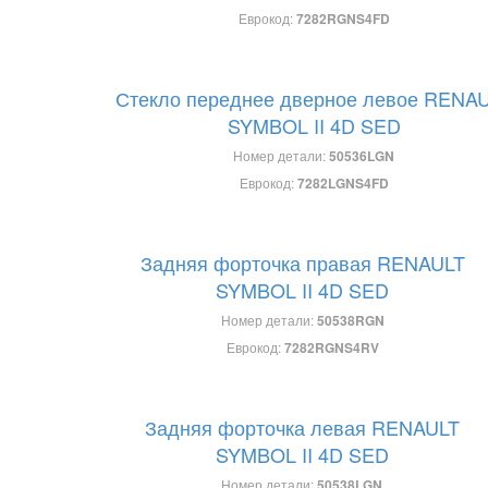
Еврокод:
7282RGNS4FD
Стекло переднее дверное левое RENA
SYMBOL II 4D SED
Номер детали:
50536LGN
Еврокод:
7282LGNS4FD
Задняя форточка правая RENAULT
SYMBOL II 4D SED
Номер детали:
50538RGN
Еврокод:
7282RGNS4RV
Задняя форточка левая RENAULT
SYMBOL II 4D SED
Номер детали:
50538LGN