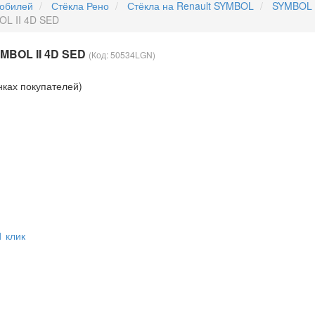
мобилей
Стёкла Рено
Стёкла на Renault SYMBOL
SYMBOL I
OL II 4D SED
MBOL II 4D SED
(Код:
50534LGN
)
нках покупателей)
1 клик