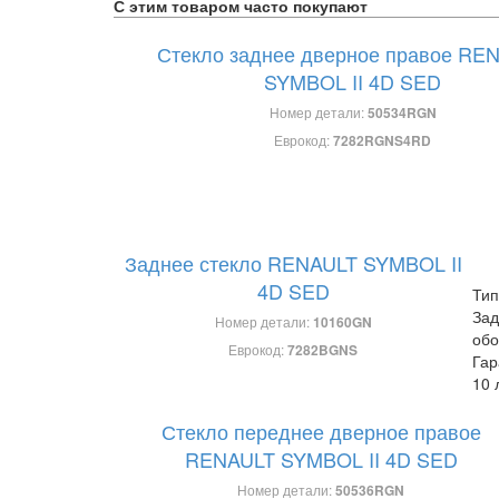
С этим товаром часто покупают
Стекло заднее дверное правое RE
SYMBOL II 4D SED
Номер детали:
50534RGN
Еврокод:
7282RGNS4RD
Заднее стекло RENAULT SYMBOL II
4D SED
Тип
Зад
Номер детали:
10160GN
обо
Еврокод:
7282BGNS
Гар
10 
Стекло переднее дверное правое
RENAULT SYMBOL II 4D SED
Номер детали:
50536RGN