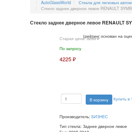
AutoGlassWorld
Стекла для легковых авто
Стекло заднее дверное левое RENAULT SYMB
Стекло заднее дверное левое RENAULT SY
(рейтинг основан на оце
Старая цена:
3250 ₽
По запросу
4225 ₽
Купить в 
Производитель:
БИЗНЕС
Тип стекла:
Заднее дверное левое
Год:
2008-2012