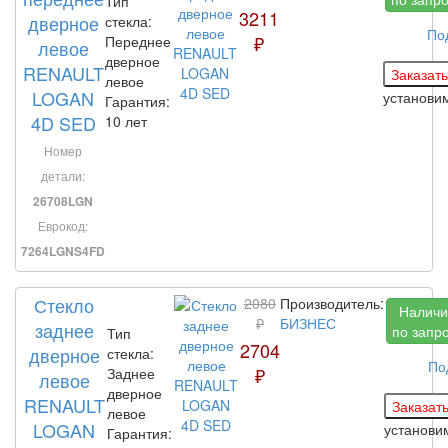
Тип
3211
дверное
стекла:
По
₽
Переднее
левое
дверное
RENAULT
левое
LOGAN
установи
Гарантия:
4D SED
10 лет
Номер
детали:
26708LGN
Еврокод:
7264LGNS4FD
Стекло
2080
Производитель:
Наличи
₽
БИЗНЕС
заднее
по запр
Тип
2704
дверное
стекла:
По
₽
Заднее
левое
дверное
RENAULT
левое
LOGAN
установ
Гарантия: