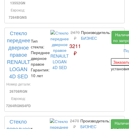
13552GN
Еврокод:
7264BGNS
Стекло
2470
Производитель:
Налич
₽
БИЗНЕС
переднее
по запр
Тип
3211
дверное
стекла:
По
₽
Переднее
правое
дверное
RENAULT
правое
LOGAN
установ
Гарантия:
4D SED
10 лет
Номер детали:
26708RGN
Еврокод:
7264RGNS4FD
Стекло
2470
Производитель:
Наличи
₽
БИЗНЕС
переднее
по запр