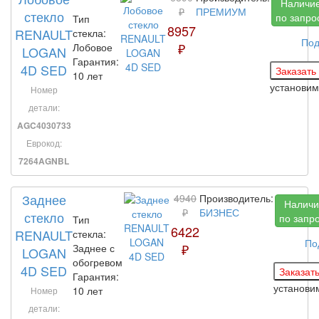
Наличи
₽
ПРЕМИУМ
стекло
по запро
Тип
8957
RENAULT
стекла:
Под
₽
Лобовое
LOGAN
Гарантия:
4D SED
10 лет
установим
Номер
детали:
AGC4030733
Еврокод:
7264AGNBL
Заднее
4940
Производитель:
Наличи
₽
БИЗНЕС
стекло
по запр
Тип
6422
RENAULT
стекла:
По
₽
Заднее с
LOGAN
обогревом
4D SED
Гарантия:
установ
10 лет
Номер
детали: