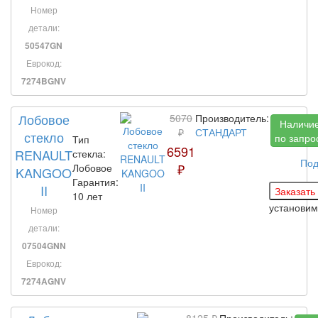
Номер
детали:
50547GN
Еврокод:
7274BGNV
Лобовое
5070
Производитель:
Наличи
₽
СТАНДАРТ
стекло
по запро
Тип
6591
RENAULT
стекла:
Под
₽
Лобовое
KANGOO
Гарантия:
II
10 лет
установим
Номер
детали:
07504GNN
Еврокод:
7274AGNV
8125 ₽
Производитель: