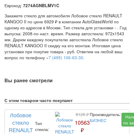
Еврокод:
7274AGNBLMV1C
Закажите стекло для автомобиля Лобовое стекло RENAULT
KANGOO II по цене 6929 ₽ в компании AutoGlassWorld по
одному из адресов в Москве. Тип стекла для установки -
. Год
выпуска: 2008-по наст. время. Размер автостекла: 972x1543
мм. Дарим каждому покупателю автостекла Лобовое стекло
RENAULT KANGOO II скидку на его монтаж. Итоговая цена
установки при покупке товара -
руб. Ответим на любой ваш
вопрос по телефону
+7 (495) 106-63-30
.
Вы ранее смотрели
С этим товаром часто покупают
Лобовое
8125 ₽
Производитель:
Нал
БИЗНЕС
стекло
10563
по за
Тип
RENAULT
₽
стекла: