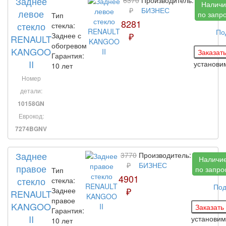
Заднее
Наличи
₽
БИЗНЕС
левое
по запр
Тип
8281
стекло
стекла:
По
₽
Заднее с
RENAULT
обогревом
KANGOO
Гарантия:
II
установ
10 лет
Номер
детали:
10158GN
Еврокод:
7274BGNV
Заднее
3770
Производитель:
Наличи
₽
БИЗНЕС
правое
по запро
Тип
4901
стекло
стекла:
Под
₽
Заднее
RENAULT
правое
KANGOO
Гарантия:
II
установи
10 лет