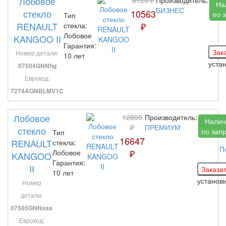
Лобовое
На
БИЗНЕС
стекло
10563
по 
Тип
RENAULT
₽
стекла:
Лобовое
KANGOO II
Гарантия:
Номер детали:
10 лет
уста
07504GNNhg
Еврокод:
7274AGNBLMV1C
Лобовое
12805
Производитель:
Налич
₽
ПРЕМИУМ
стекло
по зап
Тип
16647
RENAULT
стекла:
П
₽
Лобовое
KANGOO
Гарантия:
II
10 лет
установ
Номер
детали:
07505GNNsaa
Еврокод: