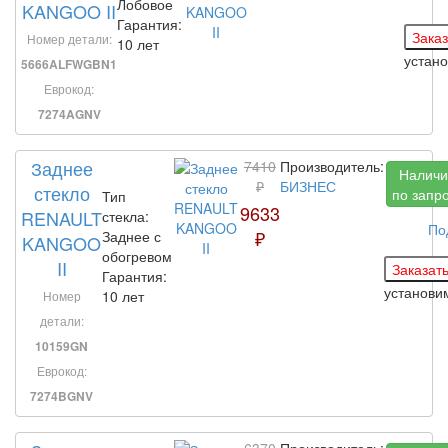
Лобовое
KANGOO II
Гарантия:
Номер детали:
10 лет
устан
5666ALFWGBN1
Еврокод:
7274AGNV
Заднее
7410
Производитель:
Наличи
₽
БИЗНЕС
стекло
по запр
Тип
9633
RENAULT
стекла:
По
₽
Заднее с
KANGOO
обогревом
II
Гарантия:
установ
10 лет
Номер
детали:
10159GN
Еврокод:
7274BGNV
6370
Производитель: