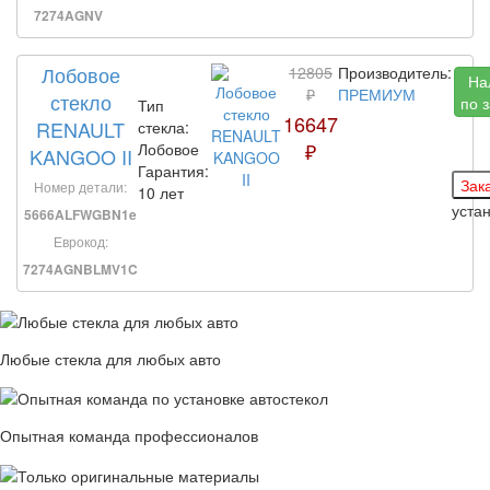
7274AGNV
Лобовое
12805
Производитель:
На
₽
ПРЕМИУМ
стекло
по 
Тип
16647
RENAULT
стекла:
₽
Лобовое
KANGOO II
Гарантия:
Номер детали:
10 лет
уста
5666ALFWGBN1e
Еврокод:
7274AGNBLMV1C
Любые стекла для любых авто
Опытная команда профессионалов