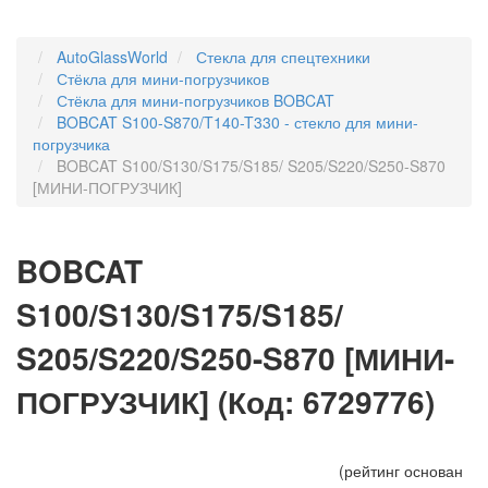
AutoGlassWorld
Стекла для спецтехники
Стёкла для мини-погрузчиков
Стёкла для мини-погрузчиков BOBCAT
BOBCAT S100-S870/T140-T330 - стекло для мини-
погрузчика
BOBCAT S100/S130/S175/S185/ S205/S220/S250-S870
[МИНИ-ПОГРУЗЧИК]
BOBCAT
S100/S130/S175/S185/
S205/S220/S250-S870 [МИНИ-
ПОГРУЗЧИК]
(Код:
6729776
)
(рейтинг основан