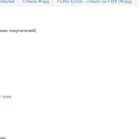
мобилей
Стёкла Форд
FORD EDGE - стекло на Ford (Форд)
нках покупателей)
1 клик
кно