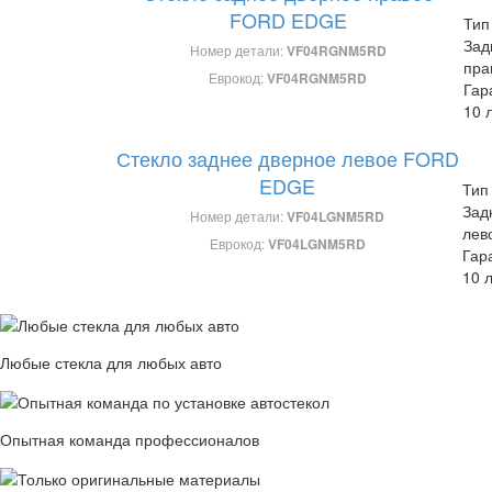
FORD EDGE
Тип
Зад
Номер детали:
VF04RGNM5RD
пра
Еврокод:
VF04RGNM5RD
Гар
10 
Стекло заднее дверное левое FORD
EDGE
Тип
Зад
Номер детали:
VF04LGNM5RD
лев
Еврокод:
VF04LGNM5RD
Гар
10 
Любые стекла для любых авто
Опытная команда профессионалов