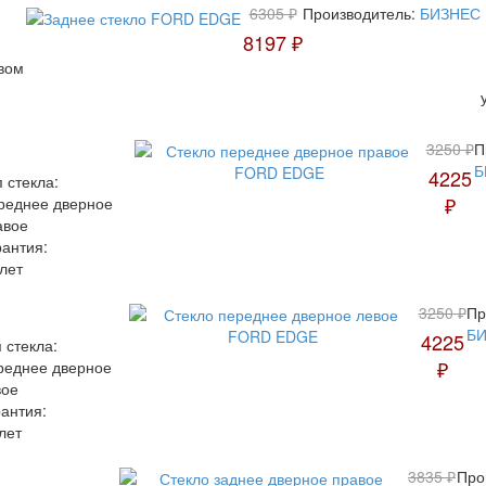
6305 ₽
Производитель:
БИЗНЕС
8197 ₽
вом
3250 ₽
П
Б
4225
 стекла:
₽
реднее дверное
авое
рантия:
лет
3250 ₽
Пр
Б
4225
 стекла:
₽
реднее дверное
вое
антия:
лет
3835 ₽
Про