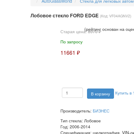
AutoGlassWorld
Стекла для легковых авто
Лобовое стекло FORD EDGE
(Код:
VF04AGNV2
)
(рейтинг основан на оце
Старая цена:
8970 ₽
По запросу
11661 ₽
Купить в 
Производитель:
БИЗНЕС
Тип стекла:
Лобовое
Год:
2006-2014
Спецификация:
шелкография, VIN-о