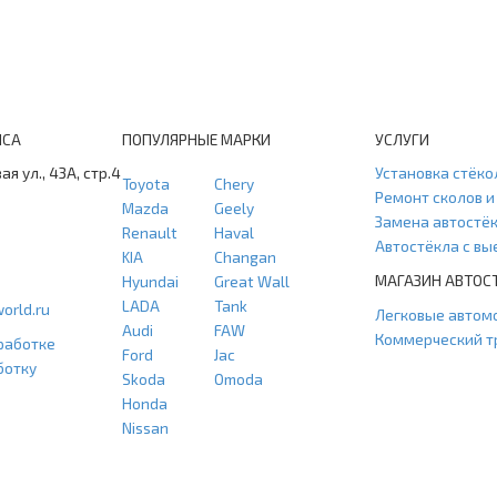
ИСА
ПОПУЛЯРНЫЕ МАРКИ
УСЛУГИ
ая ул., 43А, стр.4
Установка стёко
Toyota
Chery
Ремонт сколов 
Mazda
Geely
Замена автостё
Renault
Haval
Автостёкла с в
KIA
Changan
МАГАЗИН АВТОС
Hyundai
Great Wall
LADA
Tank
orld.ru
Легковые автом
Audi
FAW
Коммерческий т
работке
Ford
Jac
ботку
Skoda
Omoda
Honda
Nissan