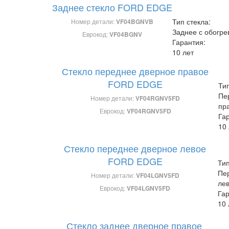
Заднее стекло FORD EDGE
Тип стекла:
Номер детали:
VF04BGNVB
Заднее с обогре
Еврокод:
VF04BGNV
Гарантия:
10 лет
Стекло переднее дверное правое
FORD EDGE
Тип
Пе
Номер детали:
VF04RGNV5FD
пр
Еврокод:
VF04RGNV5FD
Га
10 
Стекло переднее дверное левое
FORD EDGE
Тип
Пе
Номер детали:
VF04LGNV5FD
ле
Еврокод:
VF04LGNV5FD
Гар
10 
Стекло заднее дверное правое