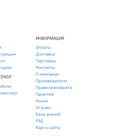
ИНФОРМАЦИЯ
л
Оплата
и трещин
Доставка
кол
Партнеры
ыездом
Контакты
О компании
ТЁКОЛ
Производители
обили
Правила возврата
ранспорт
Гарантия
Акции
Отзывы
База знаний
FAQ
Карта сайта