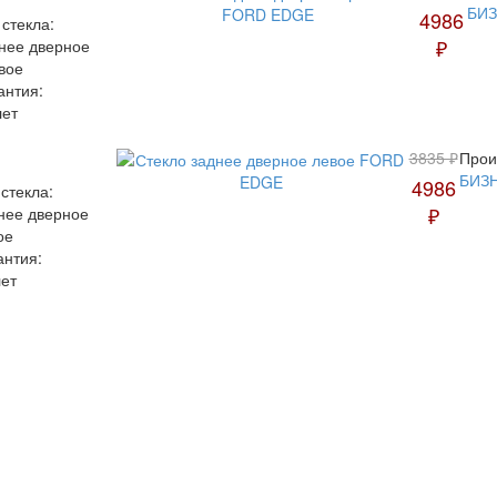
БИ
4986
 стекла:
₽
нее дверное
вое
антия:
лет
3835 ₽
Прои
БИЗ
4986
 стекла:
₽
нее дверное
ое
антия:
лет