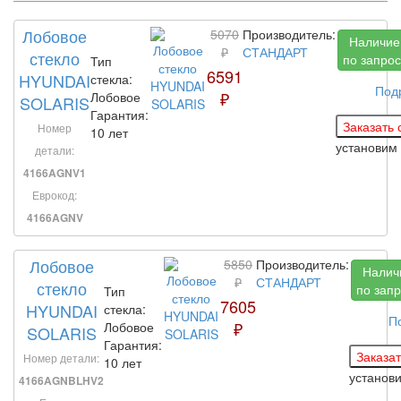
Лобовое
5070
Производитель:
Наличие
₽
СТАНДАРТ
стекло
по запрос
Тип
6591
HYUNDAI
стекла:
Под
₽
Лобовое
SOLARIS
Гарантия:
Номер
10 лет
установим
детали:
4166AGNV1
Еврокод:
4166AGNV
Лобовое
5850
Производитель:
Налич
₽
СТАНДАРТ
стекло
по запр
Тип
7605
HYUNDAI
стекла:
П
₽
Лобовое
SOLARIS
Гарантия:
Номер детали:
10 лет
установ
4166AGNBLHV2