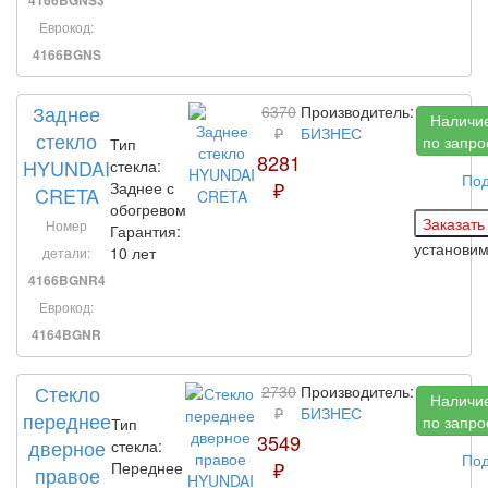
4166BGNS3
Еврокод:
4166BGNS
Заднее
6370
Производитель:
Наличи
₽
БИЗНЕС
стекло
по запро
Тип
8281
HYUNDAI
стекла:
По
₽
Заднее с
CRETA
обогревом
Номер
Гарантия:
установи
10 лет
детали:
4166BGNR4
Еврокод:
4164BGNR
Стекло
2730
Производитель:
Наличи
₽
БИЗНЕС
переднее
по запро
Тип
3549
дверное
стекла:
По
₽
Переднее
правое