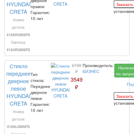
дверное
HYUNDAI
правое
CRETA
установи
Гарантия:
10 лет
Номер
детали:
4166RGNSFD
Еврокод:
4164RGNSFD
Стекло
2730
Производитель:
Наличи
₽
БИЗНЕС
переднее
по запро
Тип
3549
дверное
стекла:
По
₽
Переднее
левое
дверное
HYUNDAI
левое
CRETA
установи
Гарантия:
10 лет
Номер
детали:
4166LGNSFD
Еврокод: