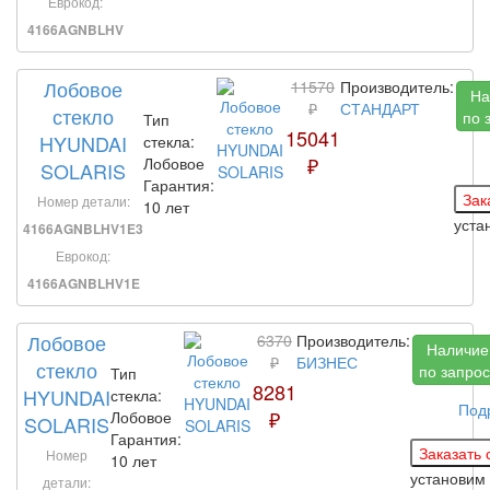
Еврокод:
4166AGNBLHV
Лобовое
11570
Производитель:
На
₽
СТАНДАРТ
стекло
по 
Тип
15041
HYUNDAI
стекла:
₽
Лобовое
SOLARIS
Гарантия:
Номер детали:
10 лет
уста
4166AGNBLHV1E3
Еврокод:
4166AGNBLHV1E
Лобовое
6370
Производитель:
Наличие
₽
БИЗНЕС
стекло
по запрос
Тип
8281
HYUNDAI
стекла:
Под
₽
Лобовое
SOLARIS
Гарантия:
Номер
10 лет
установим
детали: