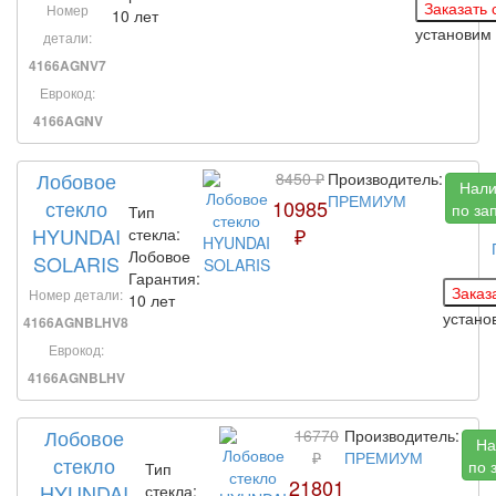
Номер
10 лет
установим
детали:
4166AGNV7
Еврокод:
4166AGNV
Лобовое
8450 ₽
Производитель:
Нали
ПРЕМИУМ
стекло
10985
по за
Тип
HYUNDAI
₽
стекла:
Лобовое
SOLARIS
Гарантия:
Номер детали:
10 лет
устано
4166AGNBLHV8
Еврокод:
4166AGNBLHV
Лобовое
16770
Производитель:
На
₽
ПРЕМИУМ
стекло
по 
Тип
21801
HYUNDAI
стекла: