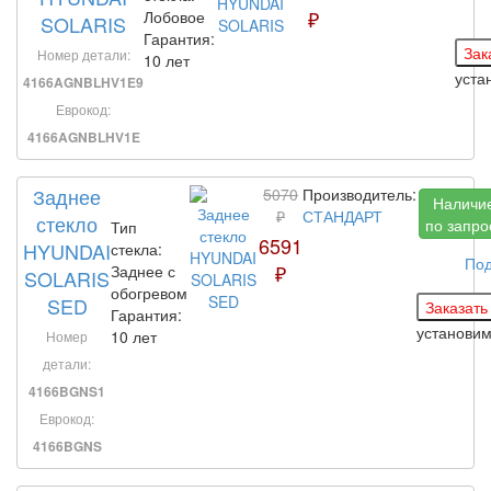
₽
Лобовое
SOLARIS
Гарантия:
Номер детали:
10 лет
уста
4166AGNBLHV1E9
Еврокод:
4166AGNBLHV1E
Заднее
5070
Производитель:
Наличи
₽
СТАНДАРТ
стекло
по запро
Тип
6591
HYUNDAI
стекла:
По
₽
Заднее с
SOLARIS
обогревом
SED
Гарантия:
установи
10 лет
Номер
детали:
4166BGNS1
Еврокод:
4166BGNS