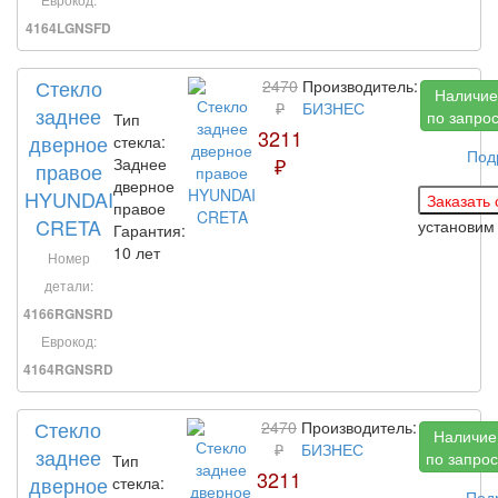
4164LGNSFD
Стекло
2470
Производитель:
Наличие
₽
БИЗНЕС
заднее
по запро
Тип
3211
дверное
стекла:
Под
₽
Заднее
правое
дверное
HYUNDAI
правое
CRETA
установи
Гарантия:
10 лет
Номер
детали:
4166RGNSRD
Еврокод:
4164RGNSRD
Стекло
2470
Производитель:
Наличие
₽
БИЗНЕС
заднее
по запрос
Тип
3211
дверное
стекла:
Под