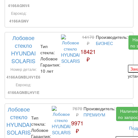
4166AGNV4
Еврокод:
4166AGNV
Лобовое
14170
Производитель:
На
₽
БИЗНЕС
стекло
по 
Тип
18421
HYUNDAI
стекла:
₽
Лобовое
SOLARIS
Гарантия:
Номер детали:
10 лет
уста
4166AGNBLHV1E6
Еврокод:
4166AGNBLHV1E
Лобовое
7670
Производитель:
Наличие
₽
ПРЕМИУМ
стекло
по запрос
Тип
9971
HYUNDAI
стекла:
Под
₽
Лобовое
SOLARIS
Гарантия: