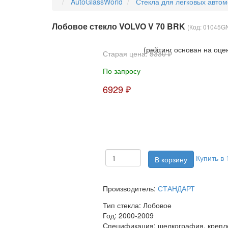
AutoGlassWorld
Стекла для легковых авто
Лобовое стекло VOLVO V 70 BRK
(Код:
01045G
(рейтинг основан на оце
Старая цена:
5330 ₽
По запросу
6929 ₽
Купить в 
Производитель:
СТАНДАРТ
Тип стекла:
Лобовое
Год:
2000-2009
Спецификация:
шелкография, крепле