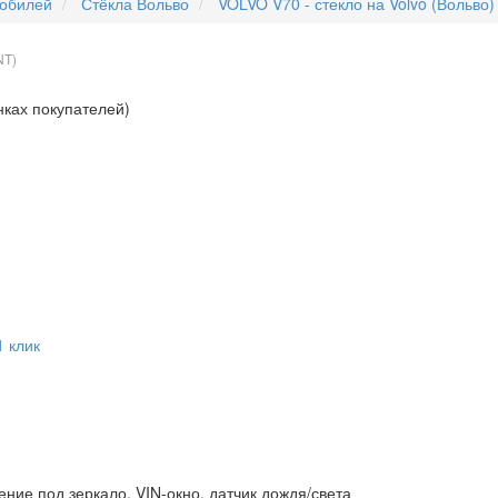
мобилей
Стёкла Вольво
VOLVO V70 - стекло на Volvo (Вольво
NT
)
нках покупателей)
1 клик
ние под зеркало, VIN-окно, датчик дождя/света