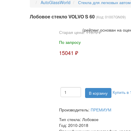
AutoGlassWorld
Стекла для легковых авто
Лобовое стекло VOLVO S 60
(Код:
01007GN09
)
(рейтинг основан на оце
Старая цена:
11570 ₽
По запросу
15041 ₽
Купить в 
Производитель:
ПРЕМИУМ
Тип стекла:
Лобовое
Год:
2010-2018
Спецификация:
шелкография, крепле