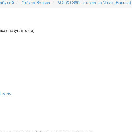
мобилей
Стёкла Вольво
VOLVO S60 - стекло на Volvo (Вольво)
нках покупателей)
1 клик
ние под зеркало, VIN-окно, датчик дождя/света