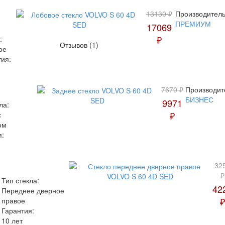
13130 ₽
Производитель
ПРЕМИУМ
17069
₽
:
Отзывов (1)
ое
тия:
7670 ₽
Производит
БИЗНЕС
9971
ла:
₽
с
ом
я:
32
₽
Тип стекла:
42
Переднее дверное
₽
правое
Гарантия:
10 лет