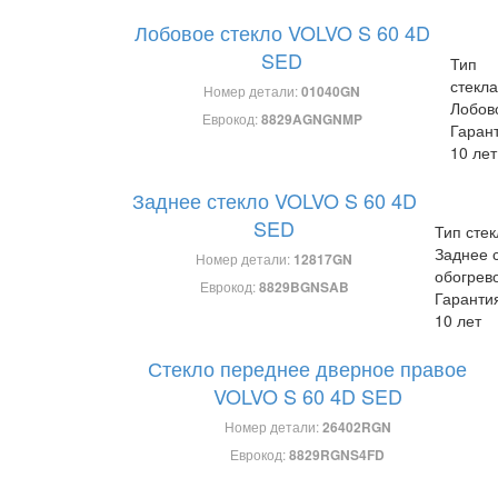
Лобовое стекло VOLVO S 60 4D
SED
Тип
стекла
Номер детали:
01040GN
Лобов
Еврокод:
8829AGNGNMP
Гаран
10 лет
Заднее стекло VOLVO S 60 4D
SED
Тип стек
Заднее 
Номер детали:
12817GN
обогрев
Еврокод:
8829BGNSAB
Гаранти
10 лет
Стекло переднее дверное правое
VOLVO S 60 4D SED
Номер детали:
26402RGN
Еврокод:
8829RGNS4FD