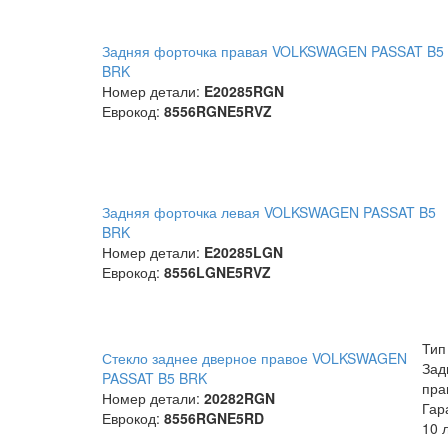
Задняя форточка правая VOLKSWAGEN PASSAT B5
BRK
Номер детали:
E20285RGN
Еврокод:
8556RGNE5RVZ
Задняя форточка левая VOLKSWAGEN PASSAT B5
BRK
Номер детали:
E20285LGN
Еврокод:
8556LGNE5RVZ
Тип
Стекло заднее дверное правое VOLKSWAGEN
Зад
PASSAT B5 BRK
пра
Номер детали:
20282RGN
Гар
Еврокод:
8556RGNE5RD
10 