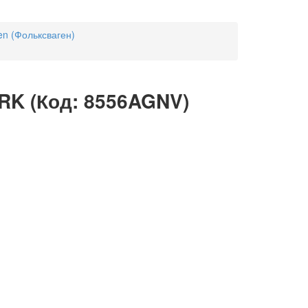
en (Фольксваген)
BRK
(Код:
8556AGNV
)