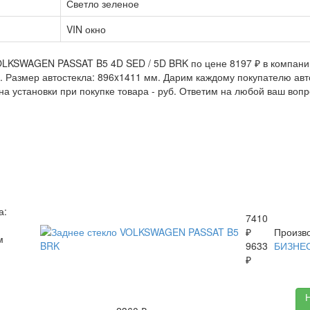
Светло зеленое
VIN окно
OLKSWAGEN PASSAT B5 4D SED / 5D BRK по цене 8197 ₽ в компании
05. Размер автостекла: 896x1411 мм. Дарим каждому покупателю 
на установки при покупке товара -
руб. Ответим на любой ваш воп
а:
7410
₽
Произво
м
9633
БИЗНЕ
₽