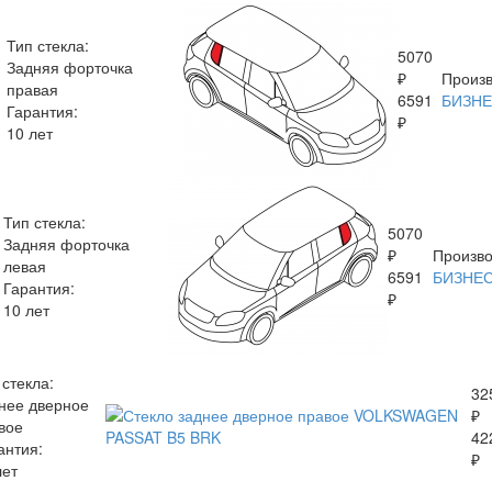
Тип стекла:
5070
Задняя форточка
₽
Произв
правая
6591
БИЗН
Гарантия:
₽
10 лет
Тип стекла:
5070
Задняя форточка
₽
Произво
левая
6591
БИЗНЕ
Гарантия:
₽
10 лет
 стекла:
32
нее дверное
₽
вое
42
антия:
₽
лет