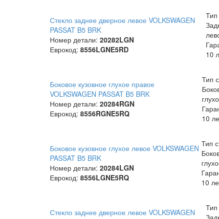
Тип
Стекло заднее дверное левое VOLKSWAGEN
Зад
PASSAT B5 BRK
лев
Номер детали:
20282LGN
Гар
Еврокод:
8556LGNE5RD
10 
Тип с
Боковое кузовное глухое правое
Боко
VOLKSWAGEN PASSAT B5 BRK
глух
Номер детали:
20284RGN
Гара
Еврокод:
8556RGNE5RQ
10 ле
Тип с
Боковое кузовное глухое левое VOLKSWAGEN
Боко
PASSAT B5 BRK
глухо
Номер детали:
20284LGN
Гара
Еврокод:
8556LGNE5RQ
10 ле
Тип
Стекло заднее дверное левое VOLKSWAGEN
Зад