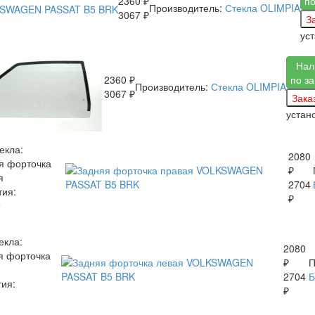
2360 ₽
по
Производитель:
Стекла OLIMPIA
3067 ₽
ус
Нал
2360 ₽
по з
Производитель:
Стекла OLIMPIA
3067 ₽
устан
екла:
2080
я форточка
₽
я
2704
тия:
₽
екла:
2080
я форточка
₽
П
2704
тия:
₽