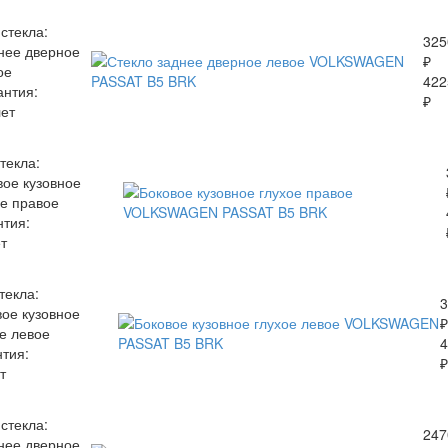
 стекла:
325
нее дверное
₽
ое
422
антия:
₽
лет
текла:
вое кузовное
ое правое
нтия:
т
текла:
3
вое кузовное
₽
е левое
4
нтия:
₽
т
 стекла:
247
нее дверное