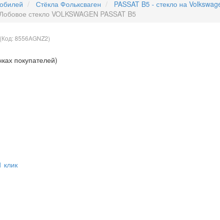
мобилей
Стёкла Фольксваген
PASSAT B5 - стекло на Volkswag
Лобовое стекло VOLKSWAGEN PASSAT B5
(Код:
8556AGNZ2
)
нках покупателей)
1 клик