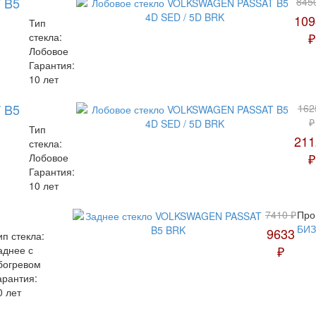
 B5
845
109
Тип
₽
стекла:
Лобовое
Гарантия:
10 лет
 B5
162
₽
Тип
211
стекла:
₽
Лобовое
Гарантия:
10 лет
7410 ₽
Про
БИ
9633
ип стекла:
₽
аднее с
богревом
арантия:
0 лет