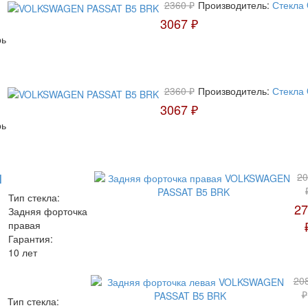
2360 ₽
Производитель:
Стекла
3067 ₽
рь
2360 ₽
Производитель:
Стекла
3067 ₽
рь
N
20
Тип стекла:
27
Задняя форточка
правая
Гарантия:
10 лет
20
₽
Тип стекла: