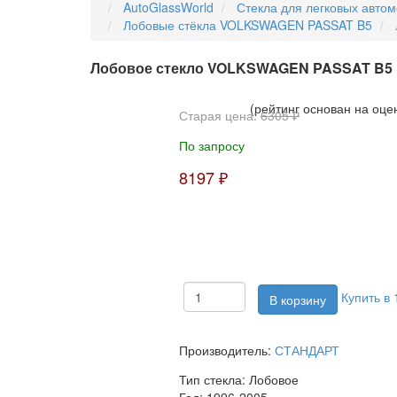
AutoGlassWorld
Стекла для легковых авто
Лобовые стёкла VOLKSWAGEN PASSAT B5
Лобовое стекло VOLKSWAGEN PASSAT B5
(рейтинг основан на оце
Старая цена:
6305 ₽
По запросу
8197 ₽
Купить в 
Производитель:
СТАНДАРТ
Тип стекла:
Лобовое
Год:
1996-2005