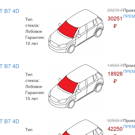
T B7 4D
23270 ₽
Произ
ПРЕ
30251
Тип
₽
стекла:
Лобовое
Гарантия:
10 лет
T B7 4D
14560 ₽
Произ
ПРЕ
18928
Тип
₽
стекла:
Лобовое
Гарантия:
10 лет
T B7 4D
32500 ₽
Произ
ПРЕ
42250
Тип