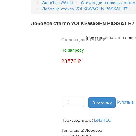
AutoGlassWorld
Стекла для легковых авто
Лобовые стёкла VOLKSWAGEN PASSAT B7
Лобовое стекло VOLKSWAGEN PASSAT B7
(рейтинг основан на оце
Старая цена:
18135 ₽
По запросу
23576 ₽
Купить в 
Производитель:
БИЗНЕС
Тип стекла:
Лобовое
Год:
2010-2014