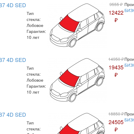
B7 4D SED
9555 ₽
Прои
БИЗ
12422
Тип
₽
стекла:
Лобовое
Гарантия:
10 лет
B7 4D SED
14950 ₽
Прои
БИЗ
19435
Тип
₽
стекла:
Лобовое
Гарантия:
10 лет
B7 4D SED
18850 ₽
Прои
БИЗ
24505
Тип
₽
стекла: