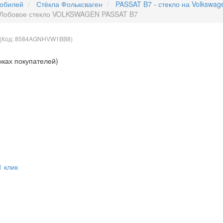
мобилей
Стёкла Фольксваген
PASSAT B7 - стекло на Volkswag
Лобовое стекло VOLKSWAGEN PASSAT B7
(Код:
8584AGNHVW1BB8
)
нках покупателей)
1 клик