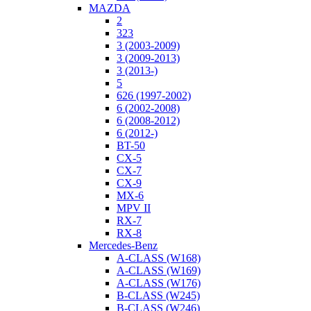
MAZDA
2
323
3 (2003-2009)
3 (2009-2013)
3 (2013-)
5
626 (1997-2002)
6 (2002-2008)
6 (2008-2012)
6 (2012-)
BT-50
CX-5
CX-7
CX-9
MX-6
MPV II
RX-7
RX-8
Mercedes-Benz
A-CLASS (W168)
A-CLASS (W169)
A-CLASS (W176)
B-CLASS (W245)
B-CLASS (W246)