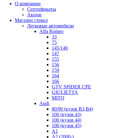
О компании
Сертификаты
Акции
Магазин стекол
Легковые автомобили
Alfa Romeo
33
75
145/146
147
155
156
159
164
166
GTV SPIDER CPE
GIULIETTA
MITO
Audi
80/90 (кузов B3,B4)
100 (кузов 43)
100 (кузов 44)
100 (кузов 45)
A1
A2 (2000-)