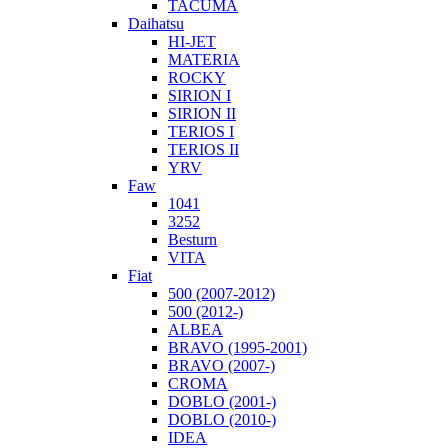
TACUMA
Daihatsu
HI-JET
MATERIA
ROCKY
SIRION I
SIRION II
TERIOS I
TERIOS II
YRV
Faw
1041
3252
Besturn
VITA
Fiat
500 (2007-2012)
500 (2012-)
ALBEA
BRAVO (1995-2001)
BRAVO (2007-)
CROMA
DOBLO (2001-)
DOBLO (2010-)
IDEA