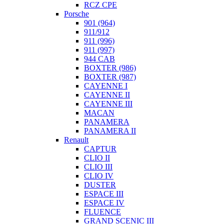
RCZ CPE
Porsche
901 (964)
911/912
911 (996)
911 (997)
944 CAB
BOXTER (986)
BOXTER (987)
CAYENNE I
CAYENNE II
CAYENNE III
MACAN
PANAMERA
PANAMERA II
Renault
CAPTUR
CLIO II
CLIO III
CLIO IV
DUSTER
ESPACE III
ESPACE IV
FLUENCE
GRAND SCENIC III