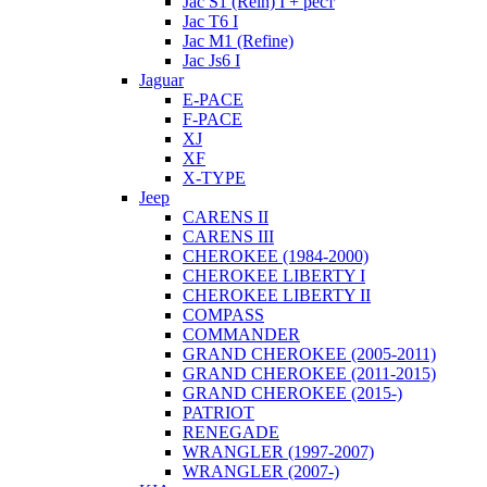
Jac S1 (Rein) I + рест
Jac T6 I
Jac M1 (Refine)
Jac Js6 I
Jaguar
E-PACE
F-PACE
XJ
XF
X-TYPE
Jeep
CARENS II
CARENS III
CHEROKEE (1984-2000)
CHEROKEE LIBERTY I
CHEROKEE LIBERTY II
COMPASS
COMMANDER
GRAND CHEROKEE (2005-2011)
GRAND CHEROKEE (2011-2015)
GRAND CHEROKEE (2015-)
PATRIOT
RENEGADE
WRANGLER (1997-2007)
WRANGLER (2007-)