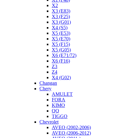
X2
X3 (E83)
X3 (F25)
X3 (G01)
X4 (S5)
X5 (E53)
X5 (E70)
X5 (F15)
X5 (G05)
X6 (E71/72)
X6 (F16)
Z3
Z4
X4 (G02)
Changan
Chery
AMULET
FORA
KIMO
QQ
TIGGO
Chevrolet
AVEO (2002-2006)
AVEO (2006-2012)