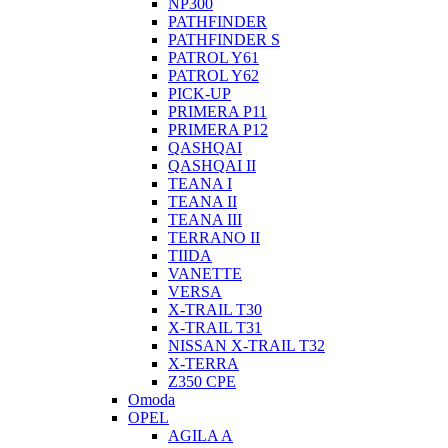
NP300
PATHFINDER
PATHFINDER S
PATROL Y61
PATROL Y62
PICK-UP
PRIMERA P11
PRIMERA P12
QASHQAI
QASHQAI II
TEANA I
TEANA II
TEANA III
TERRANO II
TIIDA
VANETTE
VERSA
X-TRAIL T30
X-TRAIL T31
NISSAN X-TRAIL T32
X-TERRA
Z350 CPE
Omoda
OPEL
AGILA A