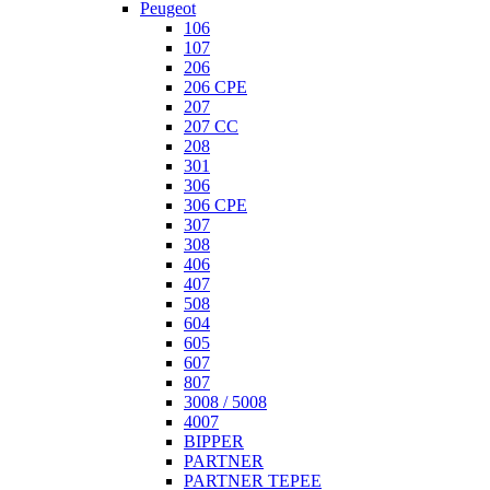
Peugeot
106
107
206
206 CPE
207
207 СС
208
301
306
306 CPE
307
308
406
407
508
604
605
607
807
3008 / 5008
4007
BIPPER
PARTNER
PARTNER TEPEE