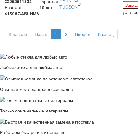
32052511832
Гарантия:
₽
Еврокод:
10 лет
устано
4159AGABLHMV
В начало
Назад
1
2
Вперёд
В конец
Любые стекла для любых авто
Опытная команда профессионалов
Только оригинальные материалы
Работаем быстро и качественно