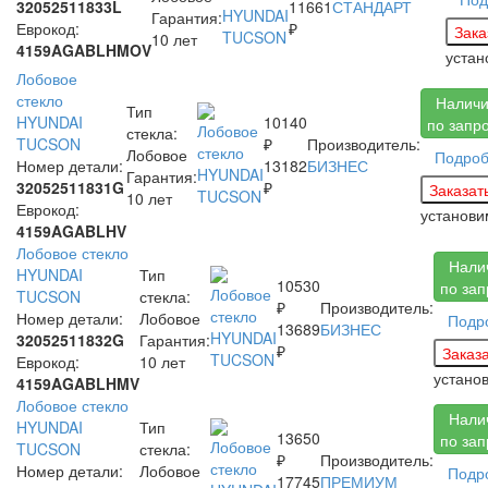
32052511833L
11661
СТАНДАРТ
Гарантия:
Еврокод:
₽
10 лет
4159AGABLHMOV
устан
Лобовое
стекло
Налич
Тип
HYUNDAI
10140
по запр
стекла:
TUCSON
₽
Производитель:
Лобовое
Подро
Номер детали:
13182
БИЗНЕС
Гарантия:
32052511831G
₽
10 лет
Еврокод:
установи
4159AGABLHV
Лобовое стекло
Нали
HYUNDAI
Тип
10530
по зап
TUCSON
стекла:
₽
Производитель:
Номер детали:
Лобовое
Подр
13689
БИЗНЕС
32052511832G
Гарантия:
₽
Еврокод:
10 лет
устано
4159AGABLHMV
Лобовое стекло
Нали
HYUNDAI
Тип
13650
по зап
TUCSON
стекла:
₽
Производитель:
Номер детали:
Лобовое
Подр
17745
ПРЕМИУМ