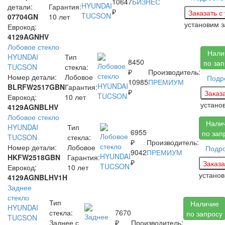
10647
БИЗНЕС
детали:
Гарантия:
₽
07704GN
10 лет
установим 
Еврокод:
4129AGNHV
Лобовое стекло
Нали
HYUNDAI
Тип
8450
по за
TUCSON
стекла:
₽
Производитель:
Номер детали:
Лобовое
Подр
10985
ПРЕМИУМ
BLRFW2517GBN
Гарантия:
₽
Еврокод:
10 лет
устано
4129AGNBLHV
Лобовое стекло
Нали
HYUNDAI
Тип
6955
по зап
TUCSON
стекла:
₽
Производитель:
Номер детали:
Лобовое
Подр
9042
ПРЕМИУМ
HKFW2518GBN
Гарантия:
₽
Еврокод:
10 лет
устано
4129AGNBLHV1H
Заднее
стекло
Тип
Наличие
HYUNDAI
стекла:
7670
по запросу
TUCSON
Заднее с
₽
Производитель: