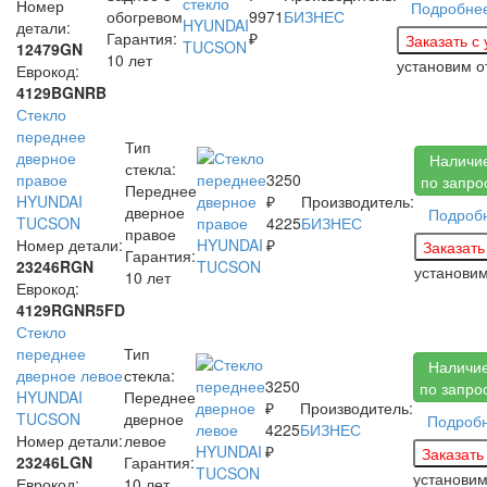
Номер
Подробне
обогревом
9971
БИЗНЕС
детали:
Гарантия:
₽
12479GN
10 лет
установим
о
Еврокод:
4129BGNRB
Стекло
переднее
Тип
дверное
Наличи
стекла:
правое
3250
по запро
Переднее
HYUNDAI
₽
Производитель:
дверное
Подроб
TUCSON
4225
БИЗНЕС
правое
Номер детали:
₽
Гарантия:
23246RGN
установи
10 лет
Еврокод:
4129RGNR5FD
Стекло
переднее
Тип
Наличи
дверное левое
стекла:
3250
по запро
HYUNDAI
Переднее
₽
Производитель:
TUCSON
дверное
Подроб
4225
БИЗНЕС
Номер детали:
левое
₽
23246LGN
Гарантия:
установи
Еврокод:
10 лет