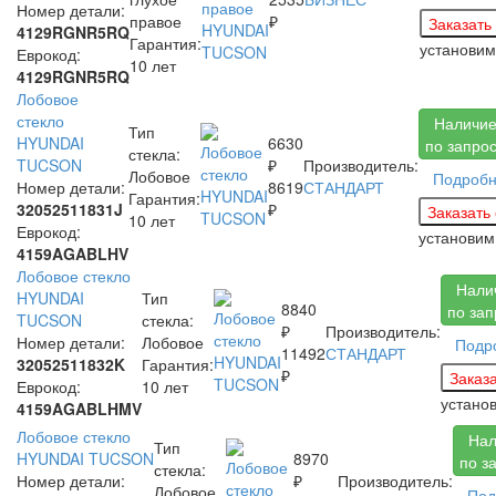
Номер детали:
правое
₽
4129RGNR5RQ
Гарантия:
установи
Еврокод:
10 лет
4129RGNR5RQ
Лобовое
стекло
Наличи
Тип
HYUNDAI
6630
по запро
стекла:
TUCSON
₽
Производитель:
Лобовое
Подроб
Номер детали:
8619
СТАНДАРТ
Гарантия:
32052511831J
₽
10 лет
Еврокод:
установим
4159AGABLHV
Лобовое стекло
Нали
HYUNDAI
Тип
8840
по зап
TUCSON
стекла:
₽
Производитель:
Номер детали:
Лобовое
Подр
11492
СТАНДАРТ
32052511832K
Гарантия:
₽
Еврокод:
10 лет
устано
4159AGABLHMV
Лобовое стекло
Нал
Тип
HYUNDAI TUCSON
8970
по з
стекла:
Номер детали:
₽
Производитель:
Лобовое
Под