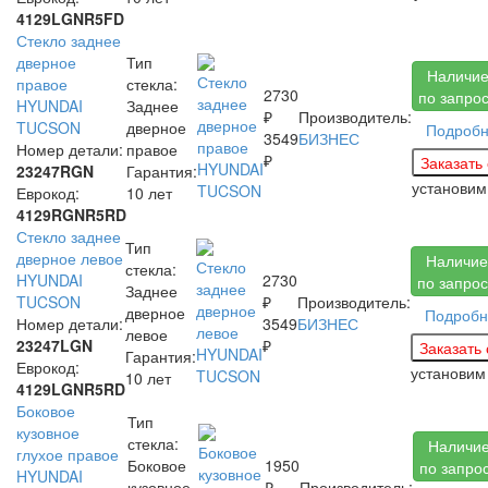
4129LGNR5FD
Стекло заднее
дверное
Тип
Наличи
правое
стекла:
2730
по запро
HYUNDAI
Заднее
₽
Производитель:
TUCSON
дверное
Подроб
3549
БИЗНЕС
Номер детали:
правое
₽
23247RGN
Гарантия:
установи
Еврокод:
10 лет
4129RGNR5RD
Стекло заднее
Тип
дверное левое
Наличие
стекла:
HYUNDAI
2730
по запрос
Заднее
TUCSON
₽
Производитель:
дверное
Подробн
Номер детали:
3549
БИЗНЕС
левое
23247LGN
₽
Гарантия:
Еврокод:
установи
10 лет
4129LGNR5RD
Боковое
Тип
кузовное
стекла:
Наличи
глухое правое
Боковое
1950
по запро
HYUNDAI
кузовное
₽
Производитель: