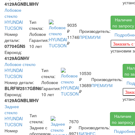
устан
4129AGNBLMHV
Лобовое
стекло
Наличие
HYUNDAI
Тип
9035
по запросу
TUCSON
стекла:
₽
Производитель:
Номер
Лобовое
Подробне
11746
ПРЕМИУМ
детали:
Гарантия:
₽
07704GN5
10 лет
установим 
Еврокод:
4129AGNHV
Лобовое стекло
Нал
HYUNDAI
Тип
10530
по з
TUCSON
стекла:
₽
Производитель:
Номер детали:
Лобовое
Под
13689
ПРЕМИУМ
BLRFW2517GBN6
Гарантия:
₽
Еврокод:
10 лет
устан
4129AGNBLMHV
Заднее
стекло
Тип
Наличие
HYUNDAI
стекла:
7670
по запросу
TUCSON
Заднее с
₽
Производитель:
Номер
Подробне
обогревом
9971
БИЗНЕС