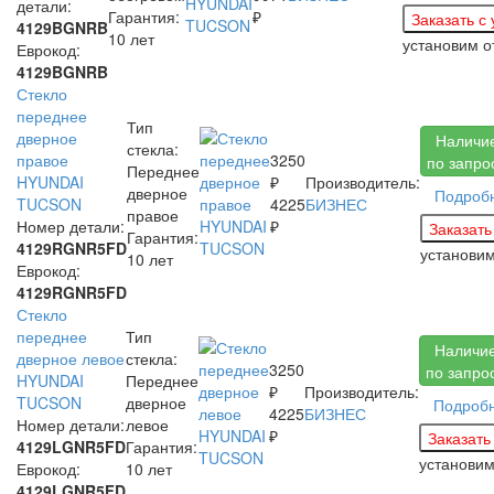
детали:
Гарантия:
₽
4129BGNRB
10 лет
установим
о
Еврокод:
4129BGNRB
Стекло
переднее
Тип
дверное
Наличи
стекла:
правое
3250
по запро
Переднее
HYUNDAI
₽
Производитель:
дверное
Подроб
TUCSON
4225
БИЗНЕС
правое
Номер детали:
₽
Гарантия:
4129RGNR5FD
установи
10 лет
Еврокод:
4129RGNR5FD
Стекло
переднее
Тип
Наличи
дверное левое
стекла:
3250
по запро
HYUNDAI
Переднее
₽
Производитель:
TUCSON
дверное
Подроб
4225
БИЗНЕС
Номер детали:
левое
₽
4129LGNR5FD
Гарантия:
установи
Еврокод:
10 лет
4129LGNR5FD