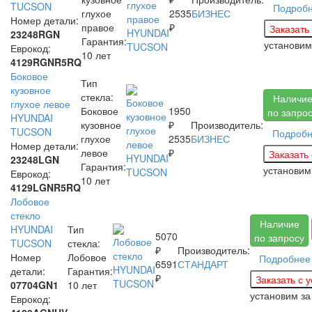
TUCSON
Подроб
глухое
2535
БИЗНЕС
Номер детали:
правое
₽
23248RGN
Гарантия:
установи
Еврокод:
10 лет
4129RGNR5RQ
Боковое
Тип
кузовное
стекла:
Наличи
глухое левое
Боковое
1950
по запро
HYUNDAI
кузовное
₽
Производитель:
TUCSON
Подроб
глухое
2535
БИЗНЕС
Номер детали:
левое
₽
23248LGN
Гарантия:
установи
Еврокод:
10 лет
4129LGNR5RQ
Лобовое
стекло
Наличие
HYUNDAI
Тип
5070
по запросу
TUCSON
стекла:
₽
Производитель:
Номер
Лобовое
Подробнее
6591
СТАНДАРТ
детали:
Гарантия:
₽
07704GN1
10 лет
установим з
Еврокод: