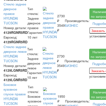
Стекло заднее
дверное
Тип
Наличи
правое
стекла:
2730
по запро
HYUNDAI
Заднее
₽
Производитель:
TUCSON
дверное
Подроб
3549
БИЗНЕС
Номер детали:
правое
₽
4129RGNR5RD
Гарантия:
установи
Еврокод:
10 лет
4129RGNR5RD
Стекло заднее
Тип
дверное левое
Наличие
стекла:
HYUNDAI
2730
по запрос
Заднее
TUCSON
₽
Производитель:
дверное
Подробн
Номер детали:
3549
БИЗНЕС
левое
4129LGNR5RD
₽
Гарантия:
Еврокод:
установи
10 лет
4129LGNR5RD
Боковое
Тип
кузовное
стекла:
Наличи
глухое правое
Боковое
1950
по запро
HYUNDAI
кузовное
₽
Производитель:
TUCSON
Подроб
глухое
2535
БИЗНЕС