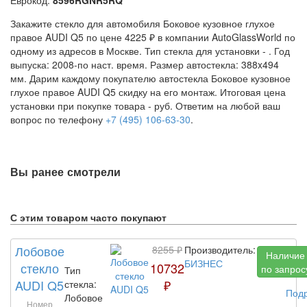
Закажите стекло для автомобиля Боковое кузовное глухое
правое AUDI Q5 по цене 4225 ₽ в компании AutoGlassWorld по
одному из адресов в Москве. Тип стекла для установки -
. Год
выпуска: 2008-по наст. время. Размер автостекла: 388x494
мм. Дарим каждому покупателю автостекла Боковое кузовное
глухое правое AUDI Q5 скидку на его монтаж. Итоговая цена
установки при покупке товара -
руб. Ответим на любой ваш
вопрос по телефону
+7 (495) 106-63-30
.
Вы ранее смотрели
С этим товаром часто покупают
Лобовое
8255 ₽
Производитель:
Наличие
БИЗНЕС
стекло
10732
по запрос
Тип
AUDI Q5
₽
стекла:
Под
Лобовое
Номер