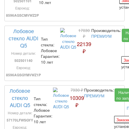
502501101
10 лет
уста
Еврокод:
8596AGSCMVWZ2P
Лобовое
17030
Производитель:
Н
₽
ПРЕМИУМ
стекло AUDI
по
Тип
22139
Q5
стекла:
₽
Лобовое
Номер детали:
Гарантия:
502501140
10 лет
уст
Еврокод:
8596AGSGYMVWZ1P
Лобовое
7930 ₽
Производитель:
Нали
ПРЕМИУМ
стекло
10309
по зап
Тип
AUDI Q5
₽
стекла:
П
Лобовое
Номер детали:
Гарантия:
57170LFWSGYY
10 лет
устано
Еврокод: