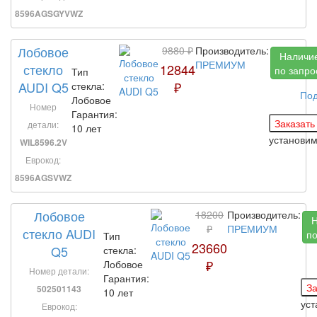
8596AGSGYVWZ
Лобовое
9880 ₽
Производитель:
Наличи
ПРЕМИУМ
стекло
12844
по запро
Тип
AUDI Q5
₽
стекла:
По
Лобовое
Номер
Гарантия:
детали:
10 лет
установи
WIL8596.2V
Еврокод:
8596AGSVWZ
Лобовое
18200
Производитель:
₽
ПРЕМИУМ
стекло AUDI
по
Тип
23660
Q5
стекла:
₽
Лобовое
Номер детали:
Гарантия:
502501143
10 лет
уст
Еврокод: