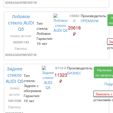
8596AGAGYMVWZ1W
Лобовое
15860
Производитель:
Н
₽
ПРЕМИУМ
стекло AUDI
по
Тип
20618
Q5
стекла:
₽
Лобовое
Номер детали:
Гарантия:
502501142
10 лет
уст
Еврокод:
8596AGSGYMVWZ1W
Заднее
8710 ₽
Производитель:
Наличие
БИЗНЕС
стекло
11323
по запрос
Тип
AUDI Q5
₽
стекла:
Подр
Заднее с
Номер
обогревом
детали:
Гарантия:
установим
10 лет
10513GN
Еврокод: