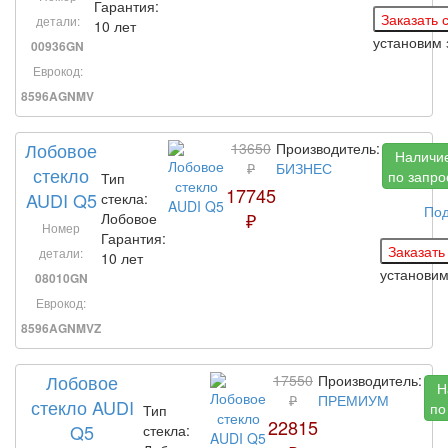
Гарантия:
детали:
10 лет
установим
00936GN
Еврокод:
8596AGNMV
Лобовое
13650
Производитель:
Наличи
₽
БИЗНЕС
стекло
по запро
Тип
17745
AUDI Q5
стекла:
По
₽
Лобовое
Номер
Гарантия:
детали:
10 лет
установи
08010GN
Еврокод:
8596AGNMVZ
Лобовое
17550
Производитель:
Н
₽
ПРЕМИУМ
стекло AUDI
по
Тип
22815
Q5
стекла: