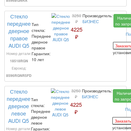
8596BGNRA
Стекло
3250
Производитель:
Налич
₽
БИЗНЕС
переднее
по запр
Тип
4225
дверное
стекла:
По
₽
Переднее
правое
дверное
AUDI Q5
правое
установ
Гарантия:
Номер детали:
10 лет
18518RGN
Еврокод:
8596RGNR5FD
Стекло
3250
Производитель:
Наличи
₽
БИЗНЕС
переднее
по запр
Тип
4225
дверное
стекла:
По
₽
Переднее
левое
дверное
AUDI Q5
левое
установ
Гарантия:
Номер детали: