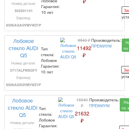
₽
Лобовое
Номер детали:
Гарантия:
502501141
10 лет
уст
Еврокод:
8596AGAGYMVWZ1P
Лобовое
8840 ₽
Производитель:
Н
ПРЕМИУМ
стекло AUDI
11492
по
Тип
Q5
₽
стекла:
Лобовое
Номер детали:
Гарантия:
5717ALFWSGYY
10 лет
уст
Еврокод:
8596AGSGYMVWZ1P
Лобовое
16640
Производитель:
На
₽
ПРЕМИУМ
стекло AUDI
по 
Тип
21632
Q5
стекла:
₽
Лобовое
Номер детали:
Гарантия: